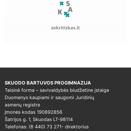
SKUODO BARTUVOS PROGIMNAZIJA
Teisinė forma – savivaldybės biudžetine įstaiga
Duomenys kaupiami ir saugomi Juridinių
asmenų registre
Įmonės kodas 190892856
Šatrijos g. 1, Skuodas LT-98114
Telefonas: (8 440) 73 271- direktorius