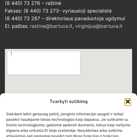
(8 440) 73 276 – raštinė
Faksas: (8 440) 73 273- vyriausioji specialistė
(8 440) 73 287 – direktoriaus pavaduotoja ugdymui
El. paštas:
rastine@bartuva.lt
,
virginijus@bartuva.lt
Tvarkyti sutikimą
Siekdami teikti geriausią patirtį, įrenginio informacijai saugoti ir (arba)
pasiekti naudojame tokias technologijas kaip slapukus. Jei sutiksime su
šiomis technologijomis, galėsime apdoroti duomenis, tokius kaip naršymo
elgsena arba unikalūs ID šioje svetainėje. Nesutikimas arba sutikimo
atšaukimas gali neigiamai paveikti tam tikras funkcijas ir funkcijas.