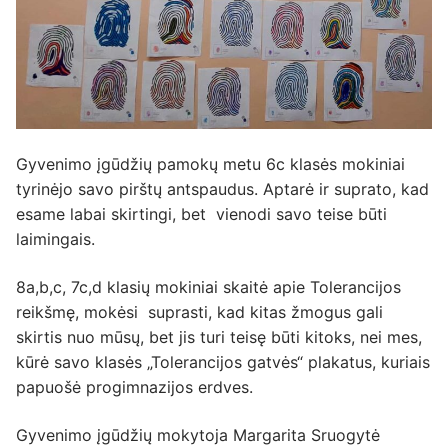
Gyvenimo įgūdžių pamokų metu 6c klasės mokiniai
tyrinėjo savo pirštų antspaudus. Aptarė ir suprato, kad
esame labai skirtingi, bet vienodi savo teise būti
laimingais.
8a,b,c, 7c,d klasių mokiniai skaitė apie Tolerancijos
reikšmę, mokėsi suprasti, kad kitas žmogus gali
skirtis nuo mūsų, bet jis turi teisę būti kitoks, nei mes,
kūrė savo klasės „Tolerancijos gatvės“ plakatus, kuriais
papuošė progimnazijos erdves.
Gyvenimo įgūdžių mokytoja Margarita Sruogytė