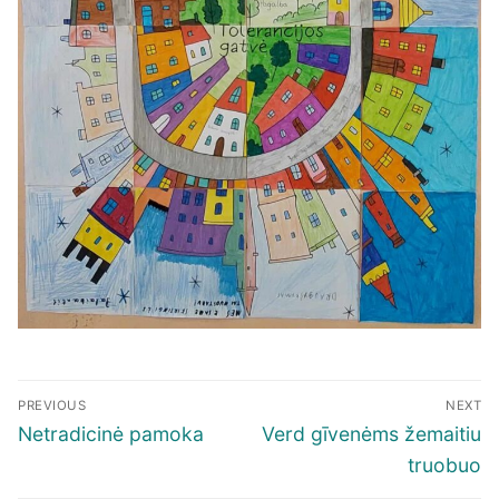
Navigacija
PREVIOUS
NEXT
tarp
Previous
Next
Netradicinė pamoka
Verd gīvenėms žemaitiu
įrašų
post:
post:
truobuo