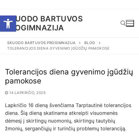
Eiti
Open toolbar
SKUODO BARTUVOS
prie
PROGIMNAZIJA
turinio
SKUODO BARTUVOS PROGIMNAZIJA
BLOG
TOLERANCIJOS DIENA GYVENIMO ĮGŪDŽIŲ PAMOKOSE
Ieškoti:
Tolerancijos diena gyvenimo įgūdžių
pamokose
14 LAPKRIČIO, 2025
Lapkričio 16 dieną švenčiama Tarptautinė tolerancijos
diena. Šią dieną skatinama atkreipti visuomenės
dėmesį į skirtingų nuomonių, skirtingų tautybių
žmonių, sergančiųjų ir turinčių problemų toleranciją.