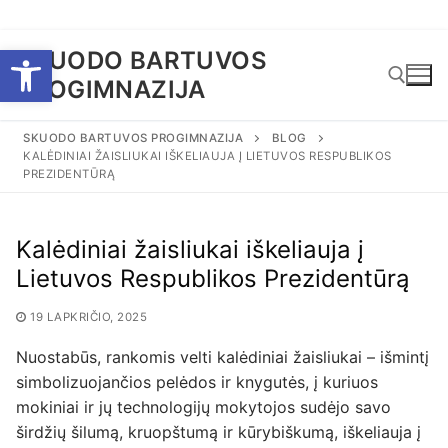
Eiti
Open toolbar
SKUODO BARTUVOS
prie
PROGIMNAZIJA
turinio
SKUODO BARTUVOS PROGIMNAZIJA
BLOG
KALĖDINIAI ŽAISLIUKAI IŠKELIAUJA Į LIETUVOS RESPUBLIKOS
Ieškoti:
PREZIDENTŪRĄ
Kalėdiniai žaisliukai iškeliauja į
Lietuvos Respublikos Prezidentūrą
19 LAPKRIČIO, 2025
Nuostabūs, rankomis velti kalėdiniai žaisliukai – išmintį
simbolizuojančios pelėdos ir knygutės, į kuriuos
mokiniai ir jų technologijų mokytojos sudėjo savo
širdžių šilumą, kruopštumą ir kūrybiškumą, iškeliauja į