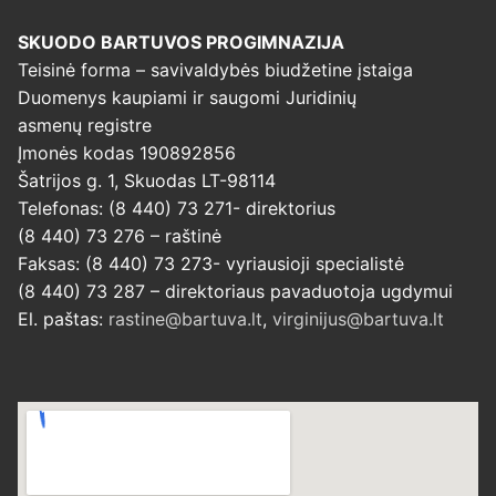
SKUODO BARTUVOS PROGIMNAZIJA
Teisinė forma – savivaldybės biudžetine įstaiga
Duomenys kaupiami ir saugomi Juridinių
asmenų registre
Įmonės kodas 190892856
Šatrijos g. 1, Skuodas LT-98114
Telefonas: (8 440) 73 271- direktorius
(8 440) 73 276 – raštinė
Faksas: (8 440) 73 273- vyriausioji specialistė
(8 440) 73 287 – direktoriaus pavaduotoja ugdymui
El. paštas:
rastine@bartuva.lt
,
virginijus@bartuva.lt