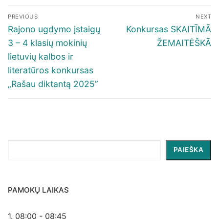
Navigacija
PREVIOUS
NEXT
tarp
Previous
Next
Rajono ugdymo įstaigų
Konkursas SKAITĪMĀ
įrašų
post:
post:
3 – 4 klasių mokinių
ŽEMAITĖŠKĀ
lietuvių kalbos ir
literatūros konkursas
„Rašau diktantą 2025”
Paieška
PAIEŠKA
PAMOKŲ LAIKAS
1. 08:00 - 08:45