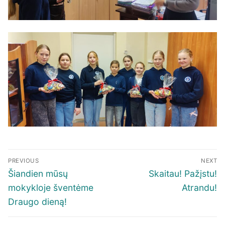
Navigacija
PREVIOUS
NEXT
tarp
Previous
Next
Šiandien mūsų
Skaitau! Pažįstu!
įrašų
post:
post:
mokykloje šventėme
Atrandu!
Draugo dieną!