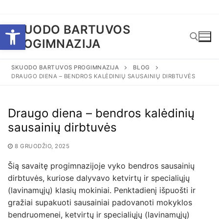
Eiti
Open toolbar
SKUODO BARTUVOS
prie
PROGIMNAZIJA
turinio
SKUODO BARTUVOS PROGIMNAZIJA
BLOG
DRAUGO DIENA – BENDROS KALĖDINIŲ SAUSAINIŲ DIRBTUVĖS
Ieškoti:
Draugo diena – bendros kalėdinių
sausainių dirbtuvės
8 GRUODŽIO, 2025
Šią savaitę progimnazijoje vyko bendros sausainių
dirbtuvės, kuriose dalyvavo ketvirtų ir specialiųjų
(lavinamųjų) klasių mokiniai. Penktadienį išpuošti ir
gražiai supakuoti sausainiai padovanoti mokyklos
bendruomenei, ketvirtų ir specialiųjų (lavinamųjų)