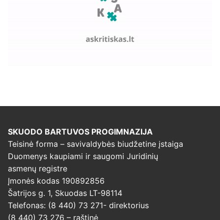
SKUODO BARTUVOS PROGIMNAZIJA
Teisinė forma – savivaldybės biudžetine įstaiga
Duomenys kaupiami ir saugomi Juridinių
asmenų registre
Įmonės kodas 190892856
Šatrijos g. 1, Skuodas LT-98114
Telefonas: (8 440) 73 271- direktorius
(8 440) 73 276 – raštinė