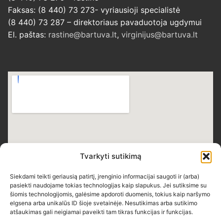
Faksas: (8 440) 73 273- vyriausioji specialistė
(8 440) 73 287 – direktoriaus pavaduotoja ugdymui
El. paštas:
rastine@bartuva.lt
,
virginijus@bartuva.lt
Tvarkyti sutikimą
Siekdami teikti geriausią patirtį, įrenginio informacijai saugoti ir (arba)
pasiekti naudojame tokias technologijas kaip slapukus. Jei sutiksime su
šiomis technologijomis, galėsime apdoroti duomenis, tokius kaip naršymo
elgsena arba unikalūs ID šioje svetainėje. Nesutikimas arba sutikimo
atšaukimas gali neigiamai paveikti tam tikras funkcijas ir funkcijas.