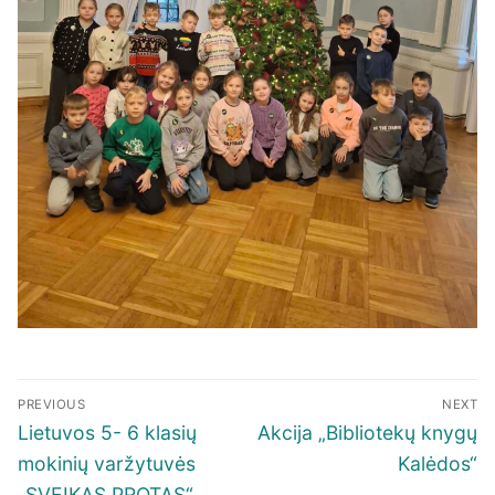
Navigacija
PREVIOUS
NEXT
tarp
Previous
Next
Lietuvos 5- 6 klasių
Akcija „Bibliotekų knygų
įrašų
post:
post:
mokinių varžytuvės
Kalėdos“
„SVEIKAS PROTAS“