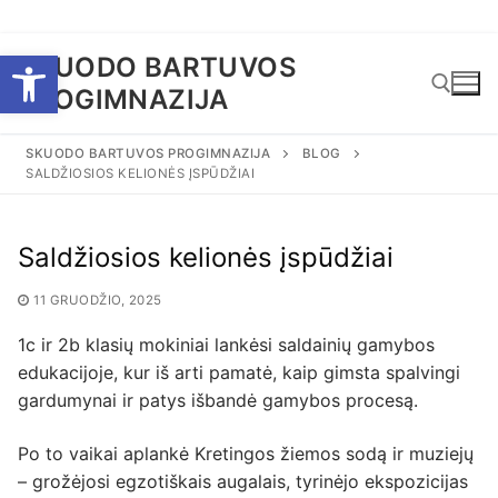
Eiti
Open toolbar
SKUODO BARTUVOS
prie
PROGIMNAZIJA
turinio
SKUODO BARTUVOS PROGIMNAZIJA
BLOG
SALDŽIOSIOS KELIONĖS ĮSPŪDŽIAI
Ieškoti:
Saldžiosios kelionės įspūdžiai
11 GRUODŽIO, 2025
1c ir 2b klasių mokiniai lankėsi saldainių gamybos
edukacijoje, kur iš arti pamatė, kaip gimsta spalvingi
gardumynai ir patys išbandė gamybos procesą.
Po to vaikai aplankė Kretingos žiemos sodą ir muziejų
– grožėjosi egzotiškais augalais, tyrinėjo ekspozicijas