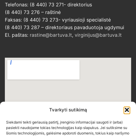
Telefonas: (8 440) 73 271- direktorius
(8 440) 73 276 – raštinė
Faksas: (8 440) 73 273- vyriausioji specialistė
(8 440) 73 287 – direktoriaus pavaduotoja ugdymui
El. paštas:
rastine@bartuva.lt
,
virginijus@bartuva.lt
Tvarkyti sutikimą
Siekdami teikti geriausią patirtį, įrenginio informacijai saugoti ir (arba)
pasiekti naudojame tokias technologijas kaip slapukus. Jei sutiksime su
šiomis technologijomis, galėsime apdoroti duomenis, tokius kaip naršymo