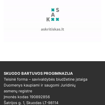
SKUODO BARTUVOS PROGIMNAZIJA
Teisinė forma – savivaldybės biudžetine įstaiga
Duomenys kaupiami ir saugomi Juridinių
asmenų registre
Įmonės kodas 190892856
Šatrijos g. 1, Skuodas LT-98114