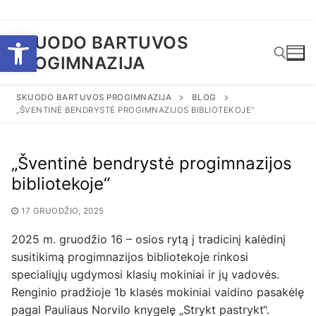
Eiti
Open toolbar
SKUODO BARTUVOS
prie
PROGIMNAZIJA
turinio
SKUODO BARTUVOS PROGIMNAZIJA
BLOG
„ŠVENTINĖ BENDRYSTĖ PROGIMNAZIJOS BIBLIOTEKOJE“
Ieškoti:
„Šventinė bendrystė progimnazijos
bibliotekoje“
17 GRUODŽIO, 2025
2025 m. gruodžio 16 – osios rytą į tradicinį kalėdinį
susitikimą progimnazijos bibliotekoje rinkosi
specialiųjų ugdymosi klasių mokiniai ir jų vadovės.
Renginio pradžioje 1b klasės mokiniai vaidino pasakėlę
pagal Pauliaus Norvilo knygelę „Strykt pastrykt“.