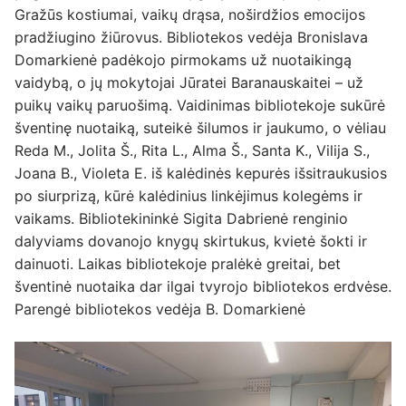
Gražūs kostiumai, vaikų drąsa, noširdžios emocijos
pradžiugino žiūrovus. Bibliotekos vedėja Bronislava
Domarkienė padėkojo pirmokams už nuotaikingą
vaidybą, o jų mokytojai Jūratei Baranauskaitei – už
puikų vaikų paruošimą. Vaidinimas bibliotekoje sukūrė
šventinę nuotaiką, suteikė šilumos ir jaukumo, o vėliau
Reda M., Jolita Š., Rita L., Alma Š., Santa K., Vilija S.,
Joana B., Violeta E. iš kalėdinės kepurės išsitraukusios
po siurprizą, kūrė kalėdinius linkėjimus kolegėms ir
vaikams. Bibliotekininkė Sigita Dabrienė renginio
dalyviams dovanojo knygų skirtukus, kvietė šokti ir
dainuoti. Laikas bibliotekoje pralėkė greitai, bet
šventinė nuotaika dar ilgai tvyrojo bibliotekos erdvėse.
Parengė bibliotekos vedėja B. Domarkienė