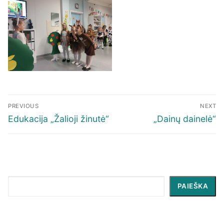
Navigacija
PREVIOUS
NEXT
tarp
Previous
Next
Edukacija „Žalioji žinutė“
„Dainų dainelė“
įrašų
post:
post:
Paieška
PAIEŠKA