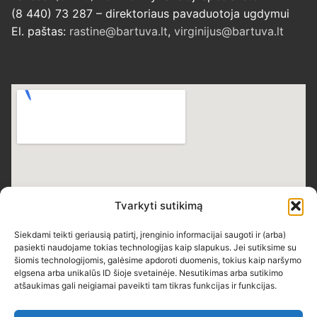
(8 440) 73 287 – direktoriaus pavaduotoja ugdymui
El. paštas:
rastine@bartuva.lt
,
virginijus@bartuva.lt
Tvarkyti sutikimą
Siekdami teikti geriausią patirtį, įrenginio informacijai saugoti ir (arba)
pasiekti naudojame tokias technologijas kaip slapukus. Jei sutiksime su
šiomis technologijomis, galėsime apdoroti duomenis, tokius kaip naršymo
elgsena arba unikalūs ID šioje svetainėje. Nesutikimas arba sutikimo
atšaukimas gali neigiamai paveikti tam tikras funkcijas ir funkcijas.