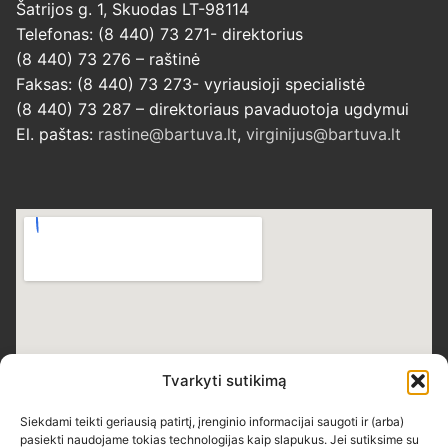
Šatrijos g. 1, Skuodas LT-98114
Telefonas: (8 440) 73 271- direktorius
(8 440) 73 276 – raštinė
Faksas: (8 440) 73 273- vyriausioji specialistė
(8 440) 73 287 – direktoriaus pavaduotoja ugdymui
El. paštas:
rastine@bartuva.lt
,
virginijus@bartuva.lt
Tvarkyti sutikimą
Siekdami teikti geriausią patirtį, įrenginio informacijai saugoti ir (arba)
pasiekti naudojame tokias technologijas kaip slapukus. Jei sutiksime su