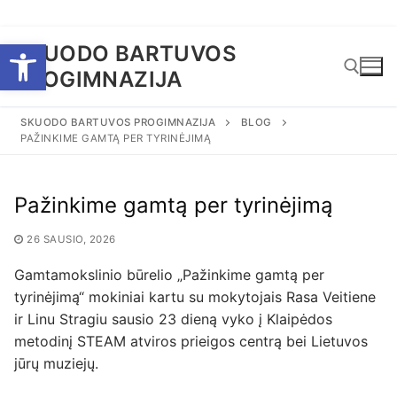
Eiti
Open toolbar
SKUODO BARTUVOS
prie
PROGIMNAZIJA
turinio
SKUODO BARTUVOS PROGIMNAZIJA
BLOG
PAŽINKIME GAMTĄ PER TYRINĖJIMĄ
Ieškoti:
Pažinkime gamtą per tyrinėjimą
26 SAUSIO, 2026
Gamtamokslinio būrelio „Pažinkime gamtą per
tyrinėjimą“ mokiniai kartu su mokytojais Rasa Veitiene
ir Linu Stragiu sausio 23 dieną vyko į Klaipėdos
metodinį STEAM atviros prieigos centrą bei Lietuvos
jūrų muziejų.