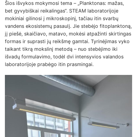
Šios išvykos mokymosi tema – „Planktonas: mažas,
bet gyvybiškai reikalingas“. STEAM laboratorijoje
mokiniai gilinosi į mikroskopinį, tačiau itin svarbų
vandens ekosistemų pasaulį. Jie stebėjo fitoplanktoną,
jį piešė, skaičiavo, matavo, mokėsi atpažinti skirtingas
formas ir suprasti jų reikšmę gamtai. Tyrinėjimas vyko
taikant tikrą mokslinį metodą – nuo stebėjimo iki
išvadų formulavimo, todėl dvi intensyvios valandos
laboratorijoje prabėgo itin prasmingai.