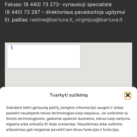
Faksas: (8 440) 73 273- vyriausioji specialistė
(8 440) 73 287 – direktoriaus pavaduotoja ugdymui
El. paštas:
rastine@bartuva.lt
,
virginijus@bartuva.lt
Tvarkyti sutikimą
Siekdami teikti geriausią patirtį, įrenginio informacijai saugoti ir (arba)
pasiekti naudojame tokias technologijas kaip slapukus. Jei sutiksime su
šiomis technologijomis, galėsime apdoroti duomenis, tokius kaip naršymo
elgsena arba unikalūs ID šioje svetainėje. Nesutikimas arba sutikimo
atšaukimas gali neigiamai paveikti tam tikras funkcijas ir funkcijas.