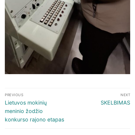
Navigacija
PREVIOUS
NEXT
tarp
Previous
Next
Lietuvos mokinių
SKELBIMAS
įrašų
post:
post:
meninio žodžio
konkurso rajono etapas