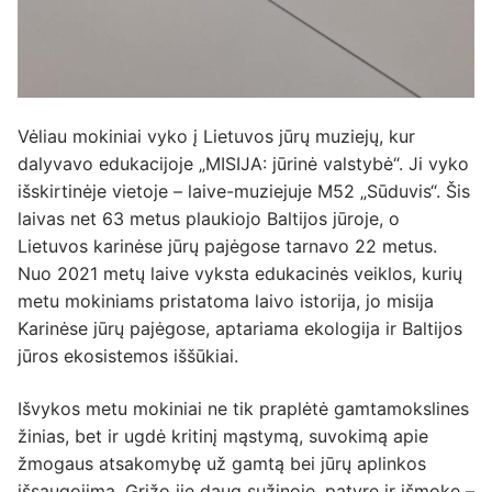
Vėliau mokiniai vyko į Lietuvos jūrų muziejų, kur
dalyvavo edukacijoje „MISIJA: jūrinė valstybė“. Ji vyko
išskirtinėje vietoje – laive-muziejuje M52 „Sūduvis“. Šis
laivas net 63 metus plaukiojo Baltijos jūroje, o
Lietuvos karinėse jūrų pajėgose tarnavo 22 metus.
Nuo 2021 metų laive vyksta edukacinės veiklos, kurių
metu mokiniams pristatoma laivo istorija, jo misija
Karinėse jūrų pajėgose, aptariama ekologija ir Baltijos
jūros ekosistemos iššūkiai.
Išvykos metu mokiniai ne tik praplėtė gamtamokslines
žinias, bet ir ugdė kritinį mąstymą, suvokimą apie
žmogaus atsakomybę už gamtą bei jūrų aplinkos
išsaugojimą. Grįžo jie daug sužinoję, patyrę ir išmokę –