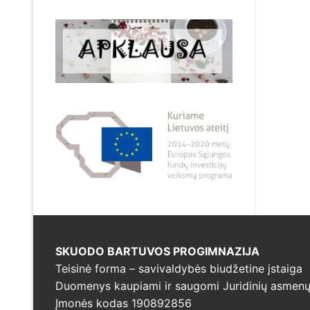
SKUODO BARTUVOS PROGIMNAZIJA
Teisinė forma – savivaldybės biudžetine įstaiga
Duomenys kaupiami ir saugomi Juridinių asmenų 
Įmonės kodas 190892856