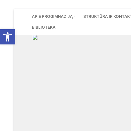
Eiti
APIE PROGIMNAZIJĄ
STRUKTŪRA IR KONTAK
prie
turinio
BIBLIOTEKA
Open toolbar