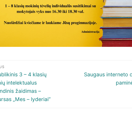
igacija
US
p
ous
Next
blikinis 3 – 4 klasių
Saugaus interneto 
post:
ių intelektualus
pamin
šų
dinis žaidimas –
rsas „Mes – lyderiai“