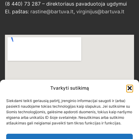
(8 440) 73 287 – direktoriaus pavaduotoja ugdymui
El. paštas:
rastine@bartuva.lt
,
virginijus@bartuva.lt
Tvarkyti sutikimą
Siekdami teikti geriausią patirtį, įrenginio informacijai saugoti ir (arba)
pasiekti naudojame tokias technologijas kaip slapukus. Jei sutiksime su
šiomis technologijomis, galėsime apdoroti duomenis, tokius kaip naršymo
elgsena arba unikalūs ID šioje svetainėje. Nesutikimas arba sutikimo
atšaukimas gali neigiamai paveikti tam tikras funkcijas ir funkcijas.