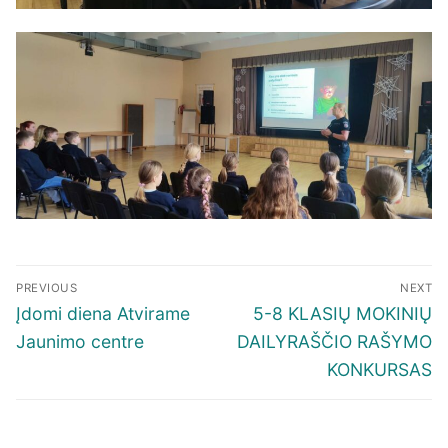
Navigacija
PREVIOUS
NEXT
tarp
Previous
Next
Įdomi diena Atvirame
5-8 KLASIŲ MOKINIŲ
įrašų
post:
post:
Jaunimo centre
DAILYRAŠČIO RAŠYMO
KONKURSAS