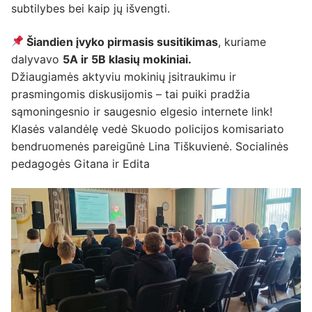
subtilybes bei kaip jų išvengti.
Šiandien įvyko pirmasis susitikimas
, kuriame
dalyvavo
5A ir 5B klasių mokiniai
.
Džiaugiamės aktyviu mokinių įsitraukimu ir
prasmingomis diskusijomis – tai puiki pradžia
sąmoningesnio ir saugesnio elgesio internete link!
Klasės valandėlę vedė Skuodo policijos komisariato
bendruomenės pareigūnė Lina Tiškuvienė. Socialinės
pedagogės Gitana ir Edita