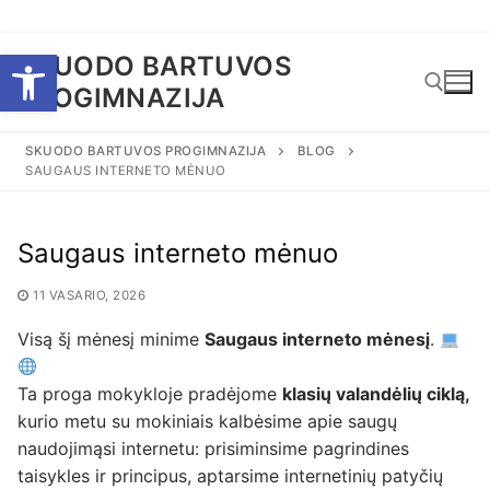
Eiti
Open toolbar
SKUODO BARTUVOS
prie
PROGIMNAZIJA
turinio
SKUODO BARTUVOS PROGIMNAZIJA
BLOG
SAUGAUS INTERNETO MĖNUO
Ieškoti:
Saugaus interneto mėnuo
11 VASARIO, 2026
Visą šį mėnesį minime
Saugaus interneto mėnesį
.
Ta proga mokykloje pradėjome
klasių valandėlių ciklą
,
kurio metu su mokiniais kalbėsime apie saugų
naudojimąsi internetu: prisiminsime pagrindines
taisykles ir principus, aptarsime internetinių patyčių