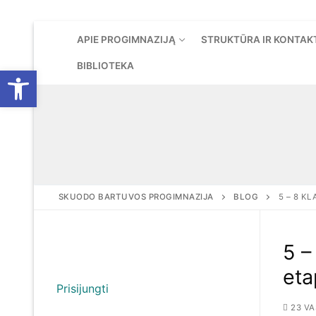
Eiti
APIE PROGIMNAZIJĄ
STRUKTŪRA IR KONTAK
prie
turinio
BIBLIOTEKA
Open toolbar
SKUODO BARTUVOS PROGIMNAZIJA
BLOG
5 – 8 K
5 –
eta
Prisijungti
23 VA