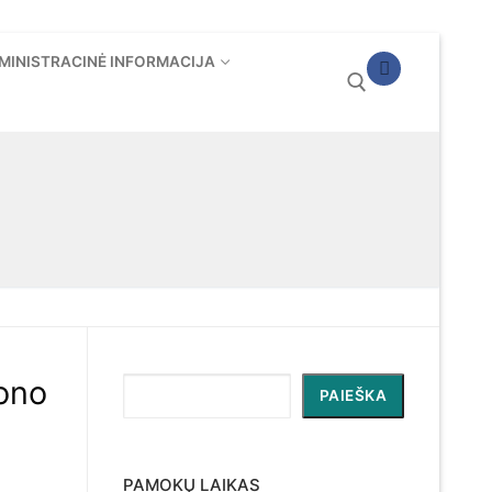
MINISTRACINĖ INFORMACIJA
Ieškoti:
jono
Paieška
PAIEŠKA
PAMOKŲ LAIKAS