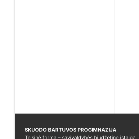
SKUODO BARTUVOS PROGIMNAZIJA
Teisinė forma – savivaldybės biudžetine įstaiga