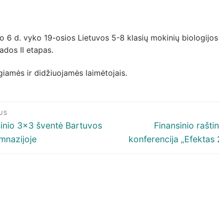
o 6 d. vyko 19-osios Lietuvos 5-8 klasių mokinių biologijos
ados II etapas.
iamės ir didžiuojamės laimėtojais.
igacija
US
p
ous
Next
inio 3×3 šventė Bartuvos
Finansinio rašt
post:
mnazijoje
konferencija „Efektas
šų