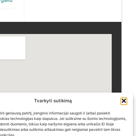
Tvarkyti sutikimą
ti geriausią patirtį, įrenginio informacijai saugoti ir (arba) pasiekti
kias technologijas kaip slapukus. Jei sutiksime su šiomis technologijomis,
doroti duomenis, tokius kaip naršymo elgsena arba unikalūs ID šioje
Nesutikimas arba sutikimo atšaukimas gali neigiamai paveikti tam tikras
funkcijas.