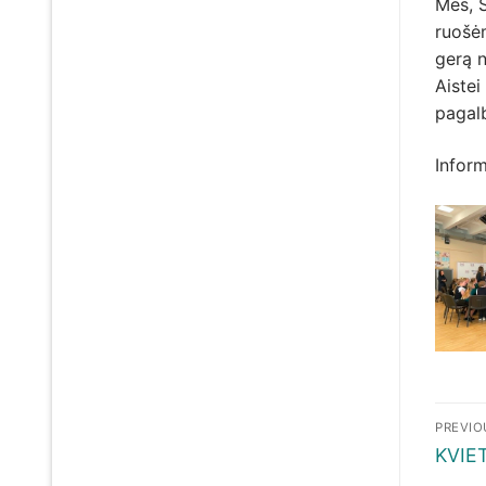
Mes, 
ruošė
gerą 
Aistei
pagalb
Inform
Nav
PREVIO
tar
Previ
KVIE
post: