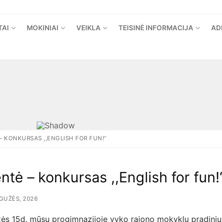
TAI
MOKINIAI
VEIKLA
TEISINĖ INFORMACIJA
AD
– KONKURSAS ,,ENGLISH FOR FUN!“
ntė – konkursas ,,English for fun!
GUŽĖS, 2026
ės 15d. mūsų progimnazijoje vyko rajono mokyklų pradinių 