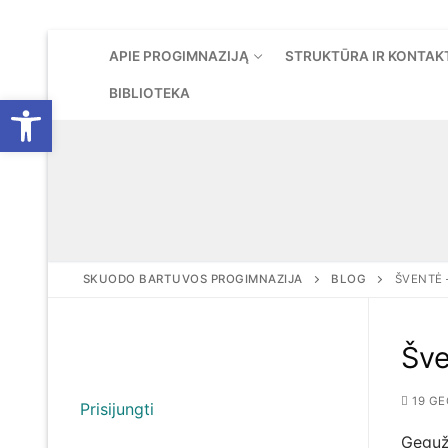
Eiti
APIE PROGIMNAZIJĄ
STRUKTŪRA IR KONTAK
prie
turinio
BIBLIOTEKA
Open toolbar
SKUODO BARTUVOS PROGIMNAZIJA
BLOG
ŠVENTĖ 
Šve
19 GE
Prisijungti
Geguž