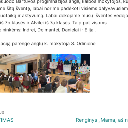
Skuodo Bartuvos progimnazijos anglų kalbos mokytojos, ku
me šitą šventę, labai norime padėkoti visiems dalyvavusiem
nuotaiką ir aktyvumą. Labai dėkojame mūsų šventės vedėj
 iš 7b klasės ir Alvilei iš 7a klasės. Taip pat visoms
ininkėms: Indrei, Deimantei, Danielai ir Elijai.
aciją parengė anglų k. mokytoja S. Odinienė
igacija
US
p
ous
Next
TIMAS
Renginys „Mama, aš no
post: