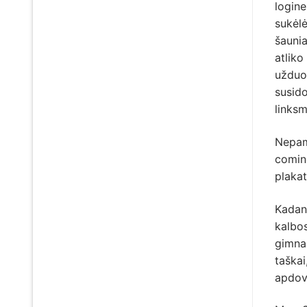
logine
sukėlė
šaunia
atliko
užduot
susido
links
Nepami
coming
plakat
Kadang
kalbo
gimnaz
taškai
apdov