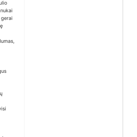
ulio
inukai
 gerai
nę
rdumas,
gus
lų
isi