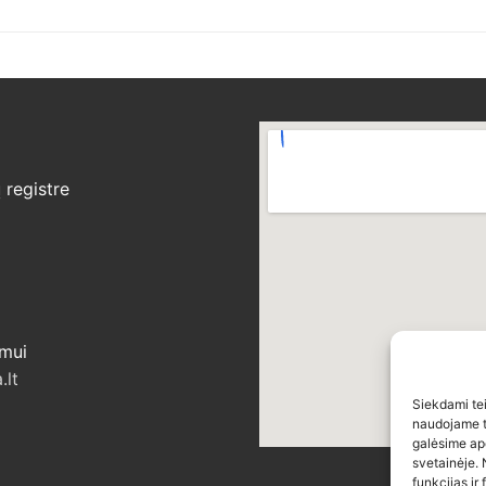
šų
registre
ymui
.lt
Siekdami teik
naudojame to
galėsime ap
svetainėje. 
funkcijas ir 