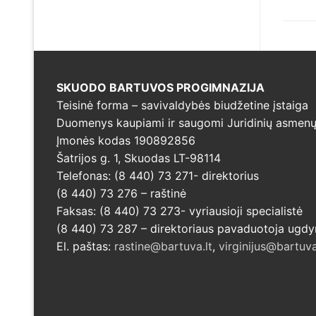
įra
SKUODO BARTUVOS PROGIMNAZIJA
Teisinė forma – savivaldybės biudžetine įstaiga
Duomenys kaupiami ir saugomi Juridinių asmenų 
Įmonės kodas 190892856
Šatrijos g. 1, Skuodas LT-98114
Telefonas: (8 440) 73 271- direktorius
(8 440) 73 276 – raštinė
Faksas: (8 440) 73 273- vyriausioji specialistė
(8 440) 73 287 – direktoriaus pavaduotoja ugd
El. paštas:
rastine@bartuva.lt
,
virginijus@bartuva