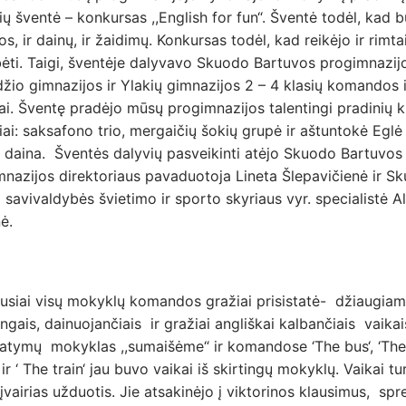
ų šventė – konkursas ,,English for fun“. Šventė todėl, kad b
s, ir dainų, ir žaidimų. Konkursas todėl, kad reikėjo ir rimta
ėti. Taigi, šventėje dalyvavo Skuodo Bartuvos progimnazij
io gimnazijos ir Ylakių gimnazijos 2 – 4 klasių komandos i
iai. Šventę pradėjo mūsų progimnazijos talentingi pradinių k
ai: saksafono trio, mergaičių šokių grupė ir aštuntokė Eglė
 daina. Šventės dalyvių pasveikinti atėjo Skuodo Bartuvos
nazijos direktoriaus pavaduotoja Lineta Šlepavičienė ir S
 savivaldybės švietimo ir sporto skyriaus vyr. specialistė 
ė.
ausiai visų mokyklų komandos gražiai prisistatė- džiaugia
ngais, dainuojančiais ir gražiai angliškai kalbančiais vaikai
statymų mokyklas ,,sumaišėme“ ir komandose ‘The bus‘, ‘The
 ir ‘ The train‘ jau buvo vaikai iš skirtingų mokyklų. Vaikai tu
i įvairias užduotis. Jie atsakinėjo į viktorinos klausimus, sp