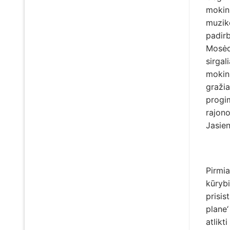
mokini
muziko
padirb
Mosėdž
sirgal
mokini
gražia
progim
rajono
Jasien
Pirmi
kūrybi
prisi
plane‘
atlikt