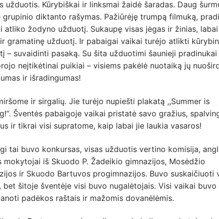
s užduotis. Kūrybiškai ir linksmai žaidė šaradas. Daug šurm
 grupinio diktanto rašymas. Pažiūrėję trumpą filmuką, prad
i atliko žodyno užduotį. Sukaupę visas jėgas ir žinias, labai
 ir gramatinę užduotį. Ir pabaigai vaikai turėjo atlikti kūrybi
į – suvaidinti pasaką. Su šita užduotimi šaunieji pradinukai
rojo neįtikėtinai puikiai – visiems pakėlė nuotaiką jų nuoši
mumas ir išradingumas!
ršome ir sirgalių. Jie turėjo nupiešti plakatą ,,Summer is
!“. Šventės pabaigoje vaikai pristatė savo gražius, spalvin
us ir tikrai visi supratome, kaip labai jie laukia vasaros!
i tai buvo konkursas, visas užduotis vertino komisija, ang
s mokytojai iš Skuodo P. Žadeikio gimnazijos, Mosėdžio
ijos ir Skuodo Bartuvos progimnazijos. Buvo suskaičiuoti v
, bet šitoje šventėje visi buvo nugalėtojais. Visi vaikai buvo
anoti padėkos raštais ir mažomis dovanėlėmis.