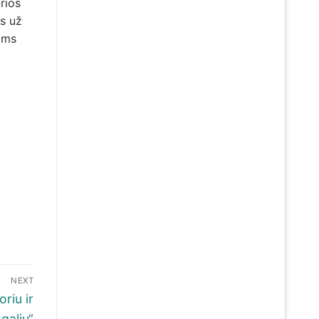
rios
s už
oms
NEXT
riu ir
galiu“