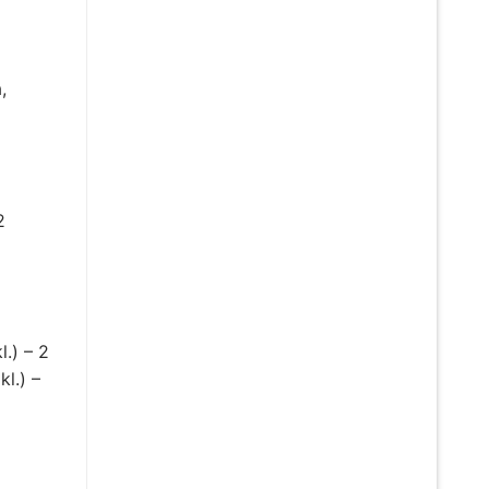
,
2
l.) – 2
kl.) –