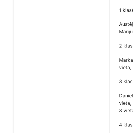
1 klas
Austėj
Mariju
2 klas
Markas
vieta,
3 klas
Daniel
vieta,
3 viet
4 klas