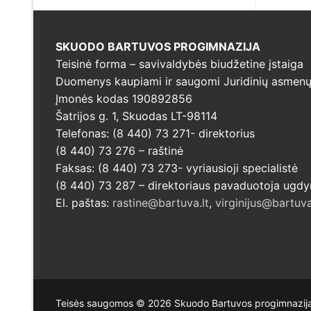
SKUODO BARTUVOS PROGIMNAZIJA
Teisinė forma – savivaldybės biudžetine įstaiga
Duomenys kaupiami ir saugomi Juridinių asmenų 
Įmonės kodas 190892856
Šatrijos g. 1, Skuodas LT-98114
Telefonas: (8 440) 73 271- direktorius
(8 440) 73 276 – raštinė
Faksas: (8 440) 73 273- vyriausioji specialistė
(8 440) 73 287 – direktoriaus pavaduotoja ugd
El. paštas:
rastine@bartuva.lt
,
virginijus@bartuva
Teisės saugomos © 2026 Skuodo Bartuvos progimnazij