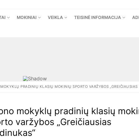
TAI
MOKINIAI
VEIKLA
TEISINĖ INFORMACIJA
AD
MOKYKLŲ PRADINIŲ KLASIŲ MOKINIŲ SPORTO VARŽYBOS „GREIČIAUSIAS
ono mokyklų pradinių klasių moki
rto varžybos „Greičiausias
dinukas“