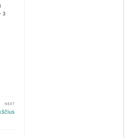
1
– 3
NEXT
kščius