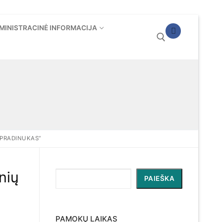
MINISTRACINĖ INFORMACIJA
Ieškoti:
 PRADINUKAS“
nių
Paieška
PAIEŠKA
PAMOKŲ LAIKAS