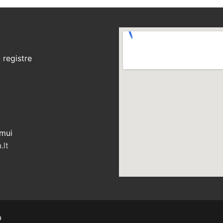
registre
ymui
.lt
a