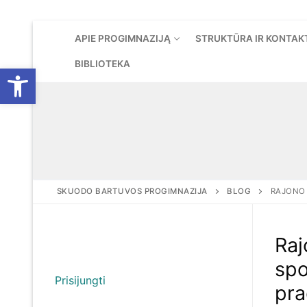
Eiti
APIE PROGIMNAZIJĄ
STRUKTŪRA IR KONTAK
prie
turinio
BIBLIOTEKA
Open toolbar
SKUODO BARTUVOS PROGIMNAZIJA
BLOG
RAJONO 
Raj
spo
Prisijungti
pra