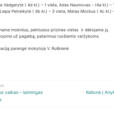
a Vadgerytė ( 4d kl.) – 1 vieta, Adas Naumovas – (4a kl.) – 
 Liepa Petreikytė ( 4b kl.) – 3 vieta, Matas Mockus ( 4c kl.) 
name mokinius, pelniusius prizines vietas ir dėkojame jų
ojoms už pagalbą, patarimus ruošiantis varžyboms.
maciją parengė mokytoja V. Ruškienė
igacija
US
p
ous
Next
s vaikas – laimingas
Kelionė į Any
post:
s
šų