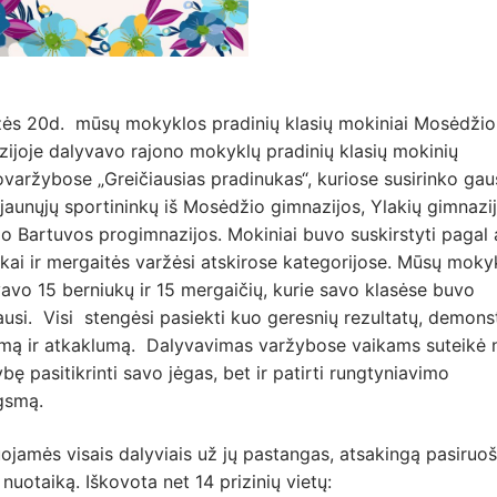
ės 20d. mūsų mokyklos pradinių klasių mokiniai Mosėdžio
ijoje dalyvavo rajono mokyklų pradinių klasių mokinių
varžybose „Greičiausias pradinukas“, kuriose susirinko gau
jaunųjų sportininkų iš Mosėdžio gimnazijos, Ylakių gimnazij
o Bartuvos progimnazijos. Mokiniai buvo suskirstyti pagal 
kai ir mergaitės varžėsi atskirose kategorijose. Mūsų moky
avo 15 berniukų ir 15 mergaičių, kurie savo klasėse buvo
ausi. Visi stengėsi pasiekti kuo geresnių rezultatų, demons
umą ir atkaklumą. Dalyvavimas varžybose vaikams suteikė n
bę pasitikrinti savo jėgas, bet ir patirti rungtyniavimo
gsmą.
ojamės visais dalyviais už jų pastangas, atsakingą pasiruoš
 nuotaiką. Iškovota net 14 prizinių vietų: