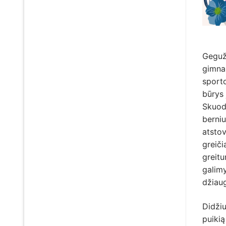
Geguž
gimnaz
sporto
būrys 
Skuod
berniu
atstov
greiči
greit
galimy
džiau
Didžiu
puikią