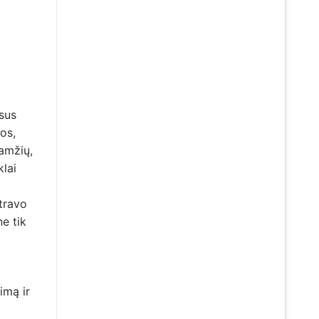
sus
os,
amžių,
klai
travo
e tik
imą ir