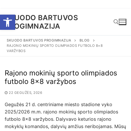
Eiti
Open toolbar
SKUODO BARTUVOS
prie
PROGIMNAZIJA
turinio
SKUODO BARTUVOS PROGIMNAZIJA
BLOG
RAJONO MOKINIŲ SPORTO OLIMPIADOS FUTBOLO 8×8
Ieškoti:
VARŽYBOS
Rajono mokinių sporto olimpiados
futbolo 8×8 varžybos
22 GEGUŽĖS, 2026
Gegužės 21 d. centriniame miesto stadione vyko
2025/2026 m.m. rajono mokinių sporto olimpiados
futbolo 8×8 varžybos. Dalyvavo keturios rajono
mokyklų komandos, dalyvių amžius neribojamas. Mūsų