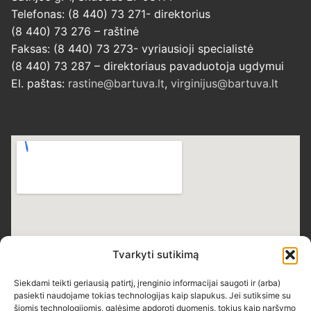
Telefonas: (8 440) 73 271- direktorius
(8 440) 73 276 – raštinė
Faksas: (8 440) 73 273- vyriausioji specialistė
(8 440) 73 287 – direktoriaus pavaduotoja ugdymui
El. paštas:
rastine@bartuva.lt
,
virginijus@bartuva.lt
Tvarkyti sutikimą
Siekdami teikti geriausią patirtį, įrenginio informacijai saugoti ir (arba)
pasiekti naudojame tokias technologijas kaip slapukus. Jei sutiksime su
šiomis technologijomis, galėsime apdoroti duomenis, tokius kaip naršymo