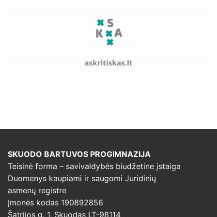
SKUODO BARTUVOS PROGIMNAZIJA
Teisinė forma – savivaldybės biudžetine įstaiga
Duomenys kaupiami ir saugomi Juridinių
asmenų registre
Įmonės kodas 190892856
Šatrijos g. 1, Skuodas LT-98114