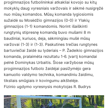
progimnazijos futbolininkai atkakliai kovojo su kitų
mokyklų daug vyresniais varžovais ir sėkmė nusigręžė
nuo mūsų komandos. Mūsų komanda lygiosiomis
sužaidė su Mosėdžio gimnazijos (0-0) ir Ylakių
gimnazijos (1-1) komandomis. Norint išaiškinti
rungtynių stipresnę komandą buvo mušami 8 m
baudiniai, kuriuos, deja, sėkmingiau mušė mūsų
varžovai (1-3) ir (1-3). Paskutines trečias rungtynes
bartuviečiai žaidė su lyderiais – P. Žadeikio gimnazijos
komanda, pralaimėta rezultatu 1-6. Įvartį komandai
pelnė Dominykas Urbaitis. Šiose varžybose mūsų
progimnazijos futbolo žaidėjai pasižymėjo gera
kamuolio valdymo technika, komandiniu žaidimu,
tiksliais smūgiais ir kovingumu aikštelėje.
Fizinio ugdymo vyresnysis mokytojas R. Budrys