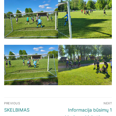
Navigacija
PREVIOUS
NEXT
tarp
Previous
Next
SKELBIMAS
Informacija būsimų 1
įrašų
post:
post: