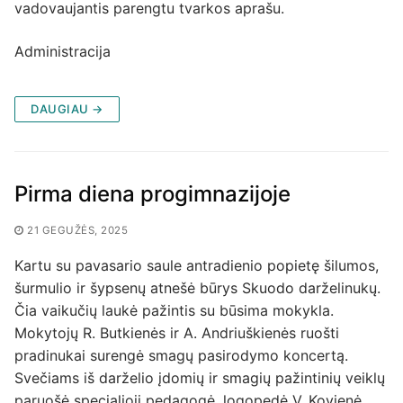
vadovaujantis parengtu tvarkos aprašu.
Administracija
DAUGIAU →
Pirma diena progimnazijoje
21 GEGUŽĖS, 2025
Kartu su pavasario saule antradienio popietę šilumos,
šurmulio ir šypsenų atnešė būrys Skuodo darželinukų.
Čia vaikučių laukė pažintis su būsima mokykla.
Mokytojų R. Butkienės ir A. Andriuškienės ruošti
pradinukai surengė smagų pasirodymo koncertą.
Svečiams iš darželio įdomių ir smagių pažintinių veiklų
paruošė specialioji pedagogė, logopedė V. Kovienė,