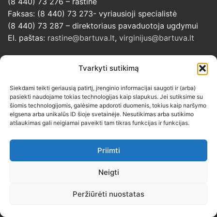
(8 440) 73 276 – raštinė
Faksas: (8 440) 73 273- vyriausioji specialistė
(8 440) 73 287 – direktoriaus pavaduotoja ugdymui
El. paštas:
rastine@bartuva.lt
,
virginijus@bartuva.lt
Tvarkyti sutikimą
Siekdami teikti geriausią patirtį, įrenginio informacijai saugoti ir (arba)
pasiekti naudojame tokias technologijas kaip slapukus. Jei sutiksime su
šiomis technologijomis, galėsime apdoroti duomenis, tokius kaip naršymo
elgsena arba unikalūs ID šioje svetainėje. Nesutikimas arba sutikimo
atšaukimas gali neigiamai paveikti tam tikras funkcijas ir funkcijas.
Priimti
Neigti
Peržiūrėti nuostatas