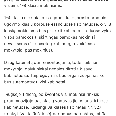
visiems 1-8 klasių mokiniams.
1-4 klasių mokiniai bus ugdomi kaip įprasta pradinio
ugdymo klasių korpuse esančiuose kabinetuose, o 5-8
klasių mokiniams bus priskirti kabinetai, kuriuose vyks
visos pamokos (į skirtingas pamokas mokiniai
nevaikščios iš kabineto į kabinetą, o vaikščios
mokytojai pas mokinius).
Daug kabinetų dar remontuojama, todėl laikinai
mokytojai dalykininkai negalės dirbti tik savo
kabinetuose. Taip ugdymas bus organizuojamas kol
bus suremontuoti visi kabinetai.
Rugsėjo 1 dieną, po šventės visi mokiniai rinksis
progimnazijoje pas klasių vadovus jiems priskirtuose
kabinetuose. Kadangi 3a klasės kabinetas Nr. 327
(mokyt. Vaida Ruškienė) dar nebus paruoštas, tai 3a