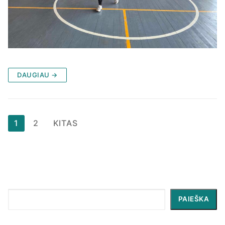
DAUGIAU →
Įrašų
1
2
KITAS
puslapiavimas
Paieška
PAIEŠKA