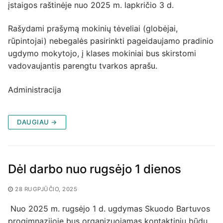
įstaigos raštinėje nuo 2025 m. lapkričio 3 d.
Rašydami prašymą mokinių tėveliai (globėjai,
rūpintojai) nebegalės pasirinkti pageidaujamo pradinio
ugdymo mokytojo, į klases mokiniai bus skirstomi
vadovaujantis parengtu tvarkos aprašu.
Administracija
DAUGIAU →
Dėl darbo nuo rugsėjo 1 dienos
28 RUGPJŪČIO, 2025
Nuo 2025 m. rugsėjo 1 d. ugdymas Skuodo Bartuvos
progimnazijoje bus organizuojamas kontaktiniu būdu