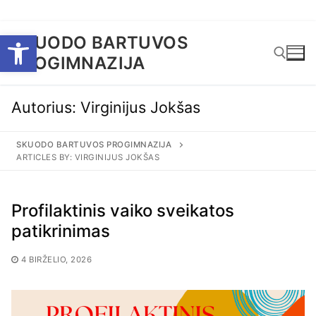
Eiti
Open toolbar
SKUODO BARTUVOS
prie
PROGIMNAZIJA
turinio
Autorius:
Virginijus Jokšas
Ieškoti:
SKUODO BARTUVOS PROGIMNAZIJA
ARTICLES BY: VIRGINIJUS JOKŠAS
Profilaktinis vaiko sveikatos
patikrinimas
4 BIRŽELIO, 2026