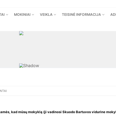
TAI
MOKINIAI
VEIKLA
TEISINĖ INFORMACIJA
AD
NTAI
iamės, kad mūsų mokyklą (ji vadinosi Skuodo Bartuvos vidurine moky