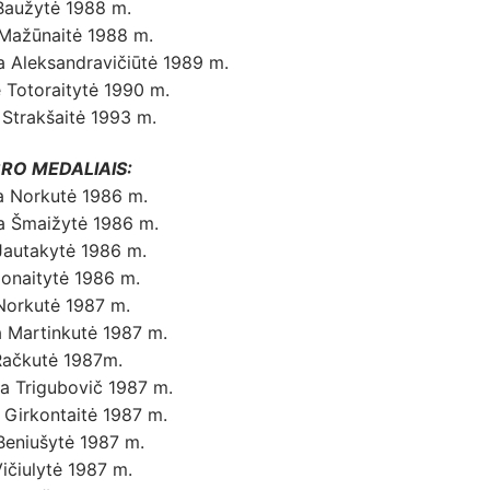
Baužytė 1988 m.
 Mažūnaitė 1988 m.
a Aleksandravičiūtė 1989 m.
 Totoraitytė 1990 m.
 Strakšaitė 1993 m.
RO MEDALIAIS:
a Norkutė 1986 m.
da Šmaižytė 1986 m.
Jautakytė 1986 m.
Jonaitytė 1986 m.
Norkutė 1987 m.
a Martinkutė 1987 m.
Račkutė 1987m.
ta Trigubovič 1987 m.
 Girkontaitė 1987 m.
Beniušytė 1987 m.
ičiulytė 1987 m.