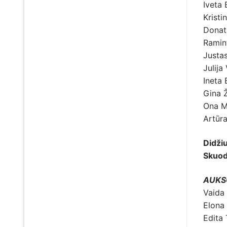
Iveta 
Kristi
Donat
Ramint
Justa
Julija
Ineta 
Gina Ž
Ona M
Artūr
Didži
Skuod
AUKS
Vaida
Elona
Edita