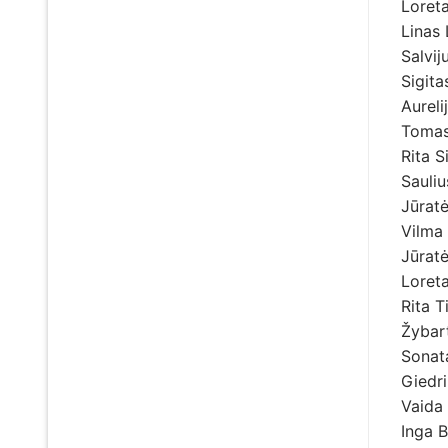
Loret
Linas
Salvi
Sigit
Aureli
Tomas
Rita 
Sauliu
Jūrat
Vilma
Jūrat
Loret
Rita T
Žybar
Sonat
Giedri
Vaida
Inga 