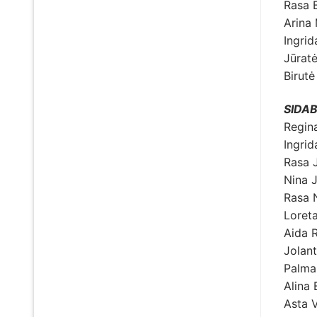
Rasa 
Arina
Ingrid
Jūratė
Birutė
SIDAB
Regin
Ingri
Rasa 
Nina 
Rasa 
Loret
Aida 
Jolan
Palma
Alina 
Asta V