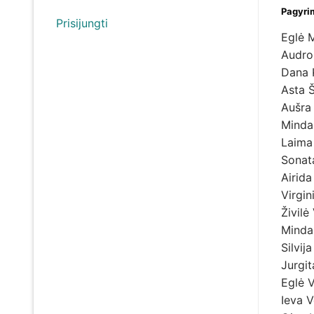
Pagyri
Prisijungti
Eglė 
Audro
Dana 
Asta 
Aušra
Minda
Laima
Sonat
Airid
Virgin
Živilė
Minda
Silvij
Jurgi
Eglė V
Ieva 