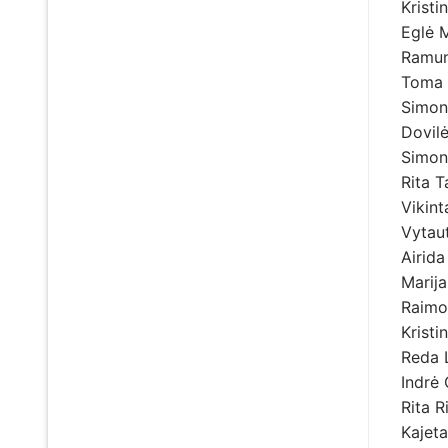
Krist
Eglė 
Ramun
Toma 
Simon
Dovil
Simon
Rita 
Vikin
Vytau
Airida
Marij
Raimo
Kristi
Reda 
Indrė 
Rita 
Kajeta