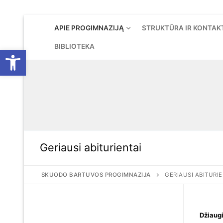
Eiti
APIE PROGIMNAZIJĄ
STRUKTŪRA IR KONTAK
prie
turinio
BIBLIOTEKA
Open toolbar
Geriausi abiturientai
SKUODO BARTUVOS PROGIMNAZIJA
GERIAUSI ABITURIE
Džiaug