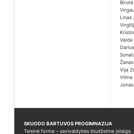
Birut
Virga
Linas
Virgil
Kristi
Vaida 
Darius
Sonat
Žanas
Vija 
Vilma
Jonas
SKUODO BARTUVOS PROGIMNAZIJA
Teisinė forma – savivaldybės biudžetine įstaiga