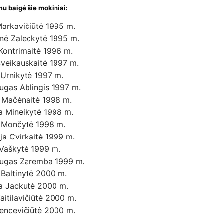
mu
baigė
šie mokiniai:
Markavičiūtė 1995 m.
nė Zaleckytė 1995 m.
Kontrimaitė 1996 m.
Šveikauskaitė 1997 m.
 Urnikytė 1997 m.
ugas Ablingis 1997 m.
 Mačėnaitė 1998 m.
a Mineikytė 1998 m.
a Mončytė 1998 m.
ija Cvirkaitė 1999 m.
 Vaškytė 1999 m.
ugas Zaremba 1999 m.
a Baltinytė 2000 m.
ta Jackutė 2000 m.
aitilavičiūtė 2000 m.
Vencevičiūtė 2000 m.