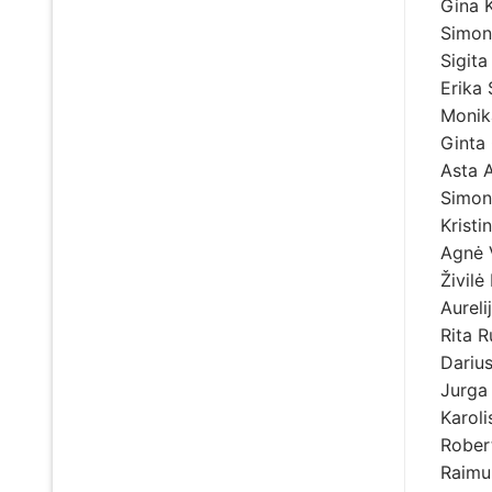
Gina K
Simon
Sigita
Erika
Monika
Ginta
Asta 
Simon
Kristi
Agnė 
Živilė
Aurel
Rita 
Dariu
Jurga
Karol
Rober
Raimu