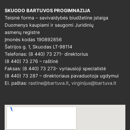
SKUODO BARTUVOS PROGIMNAZIJA
Teisinė forma – savivaldybės biudžetine įstaiga
Duomenys kaupiami ir saugomi Juridinių
asmenų registre
Įmonės kodas 190892856
Šatrijos g. 1, Skuodas LT-98114
Telefonas: (8 440) 73 271- direktorius
(8 440) 73 276 – raštinė
Faksas: (8 440) 73 273- vyriausioji specialistė
(8 440) 73 287 – direktoriaus pavaduotoja ugdymui
El. paštas:
rastine@bartuva.lt
,
virginijus@bartuva.lt