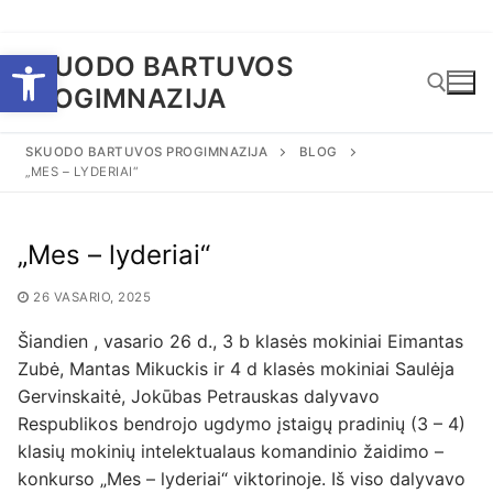
Eiti
Open toolbar
SKUODO BARTUVOS
prie
PROGIMNAZIJA
turinio
SKUODO BARTUVOS PROGIMNAZIJA
BLOG
„MES – LYDERIAI“
Ieškoti:
„Mes – lyderiai“
26 VASARIO, 2025
Šiandien , vasario 26 d., 3 b klasės mokiniai Eimantas
Zubė, Mantas Mikuckis ir 4 d klasės mokiniai Saulėja
Gervinskaitė, Jokūbas Petrauskas dalyvavo
Respublikos bendrojo ugdymo įstaigų pradinių (3 – 4)
klasių mokinių intelektualaus komandinio žaidimo –
konkurso „Mes – lyderiai“ viktorinoje. Iš viso dalyvavo