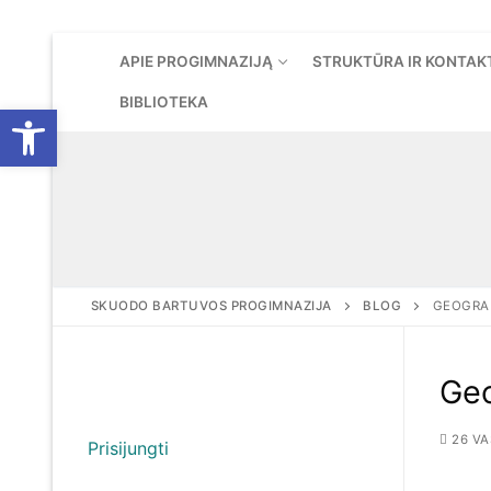
Eiti
APIE PROGIMNAZIJĄ
STRUKTŪRA IR KONTAK
prie
turinio
BIBLIOTEKA
Open toolbar
SKUODO BARTUVOS PROGIMNAZIJA
BLOG
GEOGRAF
Geo
26 VA
Prisijungti