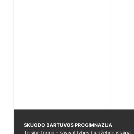
SKUODO BARTUVOS PROGIMNAZIJA
Teisinė forma – savivaldybės biudžetine įstaiga