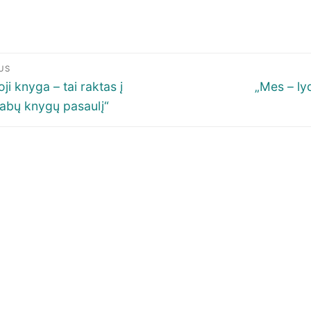
igacija
US
p
ous
Next
ji knyga – tai raktas į
„Mes – lyd
post:
abų knygų pasaulį“
šų