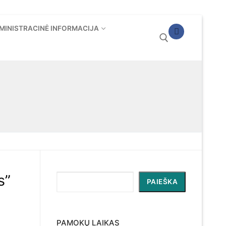
MINISTRACINĖ INFORMACIJA
Ieškoti:
s”
Paieška
PAIEŠKA
PAMOKŲ LAIKAS