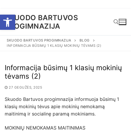
Eiti
Open toolbar
SKUODO BARTUVOS
prie
PROGIMNAZIJA
turinio
SKUODO BARTUVOS PROGIMNAZIJA
BLOG
INFORMACIJA BŪSIMŲ 1 KLASIŲ MOKINIŲ TĖVAMS (2)
Ieškoti:
Informacija būsimų 1 klasių mokinių
tėvams (2)
27 GEGUŽĖS, 2025
Skuodo Bartuvos progimnazija informuoja būsimų 1
klasių mokinių tėvus apie mokinių nemokamą
maitinimą ir socialinę paramą mokiniams.
MOKINIŲ NEMOKAMAS MAITINIMAS