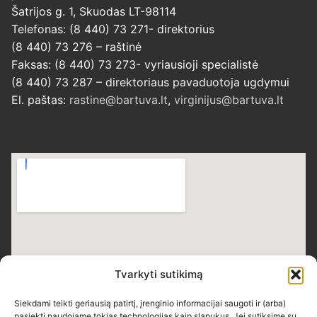
Šatrijos g. 1, Skuodas LT-98114
Telefonas: (8 440) 73 271- direktorius
(8 440) 73 276 – raštinė
Faksas: (8 440) 73 273- vyriausioji specialistė
(8 440) 73 287 – direktoriaus pavaduotoja ugdymui
El. paštas:
rastine@bartuva.lt
,
virginijus@bartuva.lt
Tvarkyti sutikimą
Siekdami teikti geriausią patirtį, įrenginio informacijai saugoti ir (arba)
pasiekti naudojame tokias technologijas kaip slapukus. Jei sutiksime su