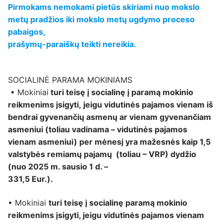
Pirmokams nemokami pietūs skiriami nuo mokslo
metų pradžios iki mokslo metų ugdymo proceso
pabaigos,
prašymų-paraiškų teikti nereikia.
SOCIALINĖ PARAMA MOKINIAMS
• Mokiniai
turi teisę į socialinę į paramą mokinio
reikmenims įsigyti, jeigu vidutinės pajamos vienam iš
bendrai gyvenančių asmenų ar vienam gyvenančiam
asmeniui (toliau vadinama – vidutinės pajamos
vienam asmeniui) per mėnesį yra mažesnės kaip 1,5
valstybės remiamų pajamų (toliau – VRP) dydžio
(nuo 2025 m. sausio 1 d. –
331,5 Eur.).
• Mokiniai
turi teisę į socialinę paramą mokinio
reikmenims įsigyti, jeigu vidutinės pajamos vienam