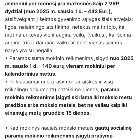
asmeniui per mėnesį yra mažesnės kaip 2 VRP
dydžiai (nuo 2025 m. sausio 1 d. – 442 Eur.),
atsižvelgiant į šeimos gyvenimo sąlygas šiais atvejais:
ligos, nelaimingo atsitikimo, netekus maitintojo, kai
motina ar tėvas vieni augina vaiką (vaikus), kai šeima
augina tris ir daugiau vaikų ar bent vienas šeimos
narys yra su negalia.
• Paramos suma mokinio reikmenims įsigyti
nuo 2025
m. sausio 1 d. – 140 eurų vienam mokiniui per
kalendorinius metus.
• Priklausomai nuo prašymo–paraiškos ir visų
reikalingų dokumentų pateikimo dienos,
parama
mokinio reikmenims įsigyti skiriama iki mokslo metų
pradžios arba mokslo metais, bet ne vėliau kaip iki
einamųjų metų gruodžio 15 dienos.
• Kad mokinys naujais mokslo metais
gautų socialinę
paramą mokinio reikmenims įsigyti prašymą–