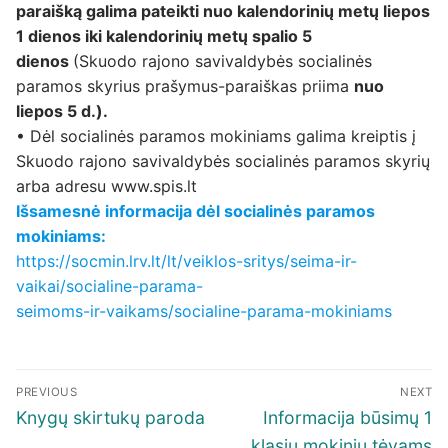
paraišką galima pateikti nuo kalendorinių metų liepos
1 dienos iki kalendorinių metų spalio 5
dienos
(Skuodo rajono savivaldybės socialinės
paramos skyrius prašymus-paraiškas priima
nuo
liepos 5 d.).
• Dėl socialinės paramos mokiniams galima kreiptis į
Skuodo rajono savivaldybės socialinės paramos skyrių
arba adresu www.spis.lt
Išsamesnė informacija dėl socialinės paramos
mokiniams:
https://socmin.lrv.lt/lt/veiklos-sritys/seima-ir-
vaikai/socialine-parama-
seimoms-ir-vaikams/socialine-parama-mokiniams
Navigacija
PREVIOUS
NEXT
tarp
Previous
Next
Knygų skirtukų paroda
Informacija būsimų 1
įrašų
post:
post:
klasių mokinių tėvams